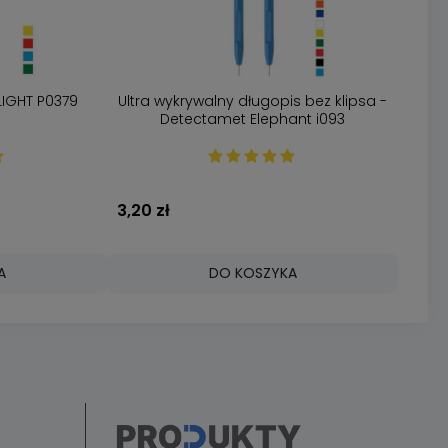
LIGHT P0379
Ultra wykrywalny długopis bez klipsa -
Detectamet Elephant i093
3,20 zł
A
DO KOSZYKA