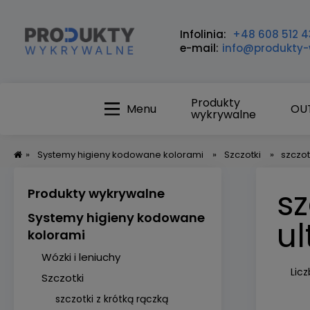
Infolinia:
+48 608 512 4
e-mail:
info@produkty-
Produkty
Menu
OU
wykrywalne
»
Systemy higieny kodowane kolorami
»
Szczotki
»
szczot
sz
Produkty wykrywalne
Systemy higieny kodowane
ul
kolorami
Wózki i leniuchy
Lic
Szczotki
szczotki z krótką rączką