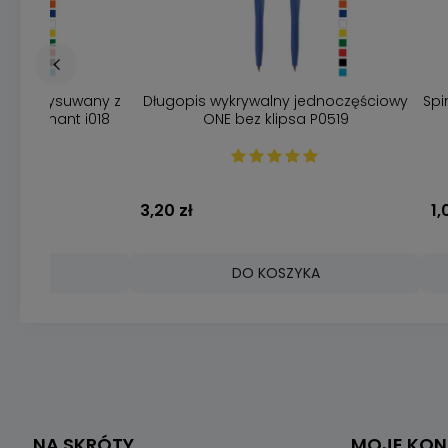
gopis wysuwany z
Długopis wykrywalny jednoczęściowy
Spi
t Elephant i018
ONE bez klipsa P0519
3,20 zł
1,
ZYKA
DO KOSZYKA
NA SKRÓTY
MOJE KO