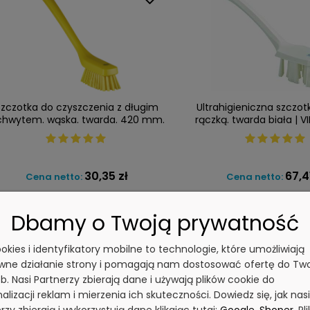
Szczotka do czyszczenia z długim
Ultrahigieniczna szczot
chwytem. wąska. twarda. 420 mm.
rączką. twarda biała | V
żółta. VIKAN 41856
30,35 zł
67,4
Cena netto:
Cena netto:
Dbamy o Twoją prywatność
DO KOSZYKA
DO KOSZYKA
cookies i identyfikatory mobilne to technologie, które umożliwiają
wne działanie strony i pomagają nam dostosować ofertę do Tw
b. Nasi Partnerzy zbierają dane i używają plików cookie do
alizacji reklam i mierzenia ich skuteczności. Dowiedz się, jak nasi