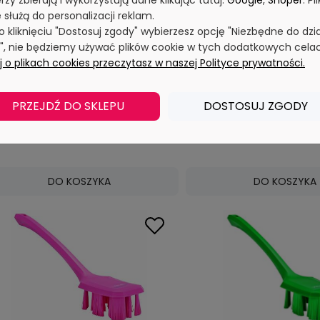
rzy zbierają i wykorzystują dane klikając tutaj:
Google
,
Shoper
. Pli
 służą do personalizacji reklam.
po kliknięciu "Dostosuj zgody" wybierzesz opcję "Niezbędne do dzi
y", nie będziemy używać plików cookie w tych dodatkowych cela
 o plikach cookies przeczytasz w naszej Polityce prywatności.
Ultrahigieniczna szczotka z długą
Ultrahigieniczna szczot
rączką. twarda fioletowa | VIKAN
rączką. twarda niebiesk
41968
41963
PRZEJDŹ DO SKLEPU
DOSTOSUJ ZGODY
67,41 zł
67,4
Cena netto:
Cena netto:
DO KOSZYKA
DO KOSZYKA