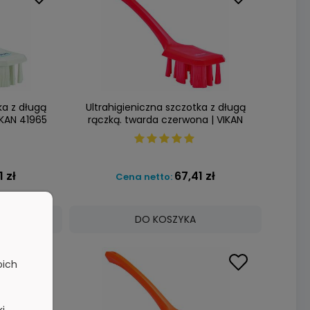
ka z długą
Ultrahigieniczna szczotka z długą
IKAN 41965
rączką. twarda czerwona | VIKAN
41964
1 zł
67,41 zł
Cena netto:
DO KOSZYKA
oich