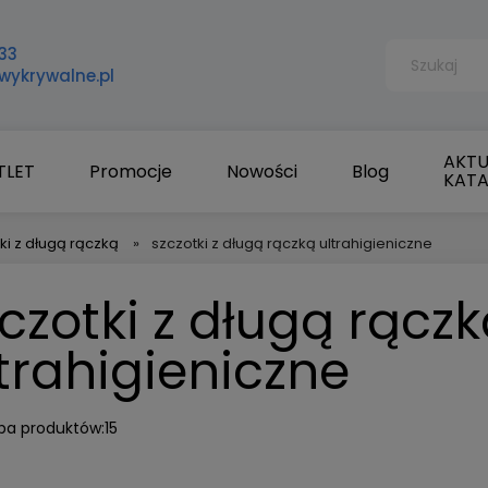
33
wykrywalne.pl
AKTU
TLET
Promocje
Nowości
Blog
KAT
ki z długą rączką
»
szczotki z długą rączką ultrahigieniczne
czotki z długą rącz
trahigieniczne
zba produktów:
15