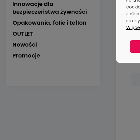
Partne
Innowacje dla
cookie
bezpieczeństwa żywności
Jeśli 
stron
Opakowania, folie i teflon
Więcej
OUTLET
Nowości
Promocje