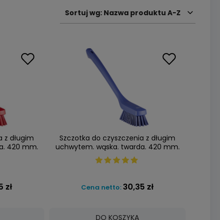
Sortuj wg:
Nazwa produktu A-Z
a z długim
Szczotka do czyszczenia z długim
a. 420 mm.
uchwytem. wąska. twarda. 420 mm.
1854
fioletowa. VIKAN 41858
5 zł
30,35 zł
Cena netto:
DO KOSZYKA