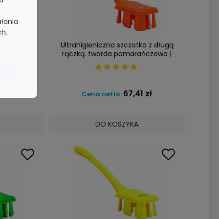
ki
ałania
ch.
ka z długą
Ultrahigieniczna szczotka z długą
a | VIKAN
rączką. twarda pomarańczowa |
VIKAN 41967
1 zł
67,41 zł
Cena netto:
DO KOSZYKA