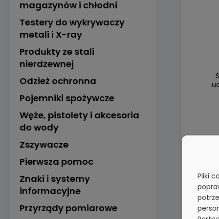
magazynów i chłodni
Testery do wykrywaczy
metali i X-ray
Produkty ze stali
nierdzewnej
Odzież ochronna
u
Pojemniki spożywcze
Węże, pistolety i akcesoria
do wody
Zszywacze
Pierwsza pomoc
Pliki 
Znaki i systemy
popra
informacyjne
potrze
Przyrządy pomiarowe
person