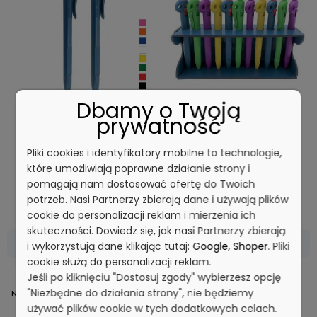
Dbamy o Twoją
Ultra wykrywalny rysik do
Ultra wykrywalny organizer /
prywatność
ekranów dotykowych -
holder na długopisy -
Detectamet i0200
Detectamet i0224
Pliki cookies i identyfikatory mobilne to technologie,
które umożliwiają poprawne działanie strony i
pomagają nam dostosować ofertę do Twoich
8,93 zł
123,10 zł
Cena netto:
Cena netto:
potrzeb. Nasi Partnerzy zbierają dane i używają plików
cookie do personalizacji reklam i mierzenia ich
skuteczności. Dowiedz się, jak nasi Partnerzy zbierają
DO KOSZYKA
DO KOSZYKA
i wykorzystują dane klikając tutaj:
Google
,
Shoper
. Pliki
cookie służą do personalizacji reklam.
Jeśli po kliknięciu "Dostosuj zgody" wybierzesz opcję
"Niezbędne do działania strony", nie będziemy
NOWOŚĆ
BESTSELLER
używać plików cookie w tych dodatkowych celach.