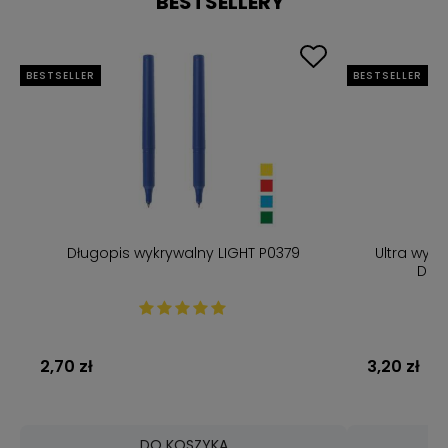
BESTSELLERY
BESTSELLER
BESTSELLER
m
Długopis wykrywalny LIGHT P0379
Ultra wykr
Det
2,70 zł
3,20 zł
DO KOSZYKA