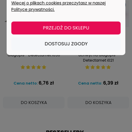
Więcej o plikach cookies przeczytasz w naszej
Polityce prywatności.
PRZEJDŹ DO SKLEPU
DOSTOSUJ ZGODY
Ultra wykrywalny uchwyt na
Wykrywalny magnetyczny
długopis - Detectamet i036
uchwyt na długopis -
Detectamet i021
6,76 zł
6,39 zł
Cena netto:
Cena netto:
DO KOSZYKA
DO KOSZYKA