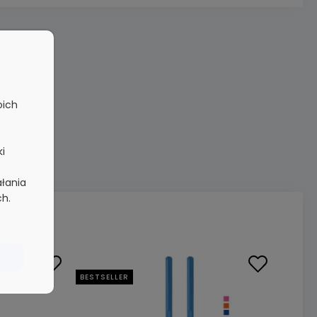
oich
ki
ałania
ch.
BESTSELLER