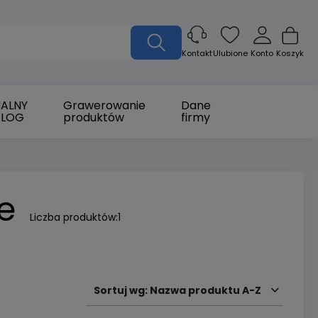
Ulubione
Konto
Koszyk
Kontakt
ALNY
Grawerowanie
Dane
ALOG
produktów
firmy
e
Liczba produktów:
1
Sortuj wg:
Nazwa produktu A-Z