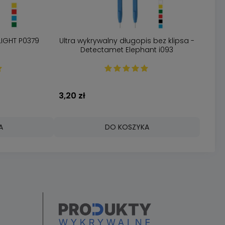
LIGHT P0379
Ultra wykrywalny długopis bez klipsa -
Detectamet Elephant i093
3,20 zł
A
DO KOSZYKA