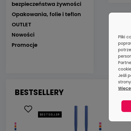
bezpieczeństwa żywności
Opakowania, folie i teflon
OUTLET
Nowości
Pliki 
popra
Promocje
potrze
person
Partne
cookie
Jeśli 
stron
Więcej
BESTSELLERY
BESTSELLER
BES