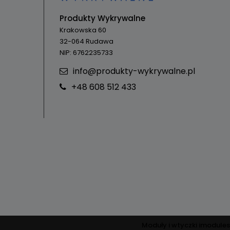
Produkty Wykrywalne
Krakowska 60
32-064 Rudawa
NIP: 6762235733
info@produkty-wykrywalne.pl
+48 608 512 433
Moduły i wtyczki imodules