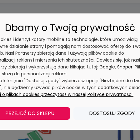
Dbamy o Twoją prywatność
cookies i identyfikatory mobilne to technologie, które umożliwiają
wne działanie strony i pomagają nam dostosować ofertę do Tw
b. Nasi Partnerzy zbierają dane i używają plików cookie do
alizacji reklam i mierzenia ich skuteczności. Dowiedz się, jak nasi
rzy zbierają i wykorzystują dane klikając tutaj:
Google
,
Shoper
. Pli
 służą do personalizacji reklam.
po kliknięciu "Dostosuj zgody" wybierzesz opcję "Niezbędne do dzi
y", nie będziemy używać plików cookie w tych dodatkowych cela
 o plikach cookies przeczytasz w naszej Polityce prywatności.
PRZEJDŹ DO SKLEPU
DOSTOSUJ ZGODY
TSELLER
BESTSELLER