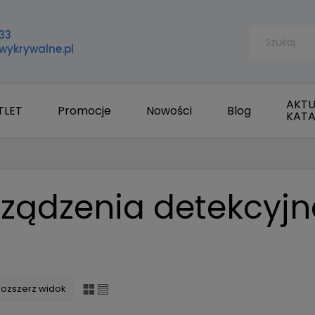
33
wykrywalne.pl
AKTU
TLET
Promocje
Nowości
Blog
KAT
rządzenia detekcyjn
Rozszerz widok