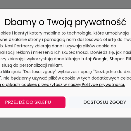
Dbamy o Twoją prywatność
cookies i identyfikatory mobilne to technologie, które umożliwiają
wne działanie strony i pomagają nam dostosować ofertę do Tw
b. Nasi Partnerzy zbierają dane i używają plików cookie do
alizacji reklam i mierzenia ich skuteczności. Dowiedz się, jak nasi
rzy zbierają i wykorzystują dane klikając tutaj:
Google
,
Shoper
. Pli
 służą do personalizacji reklam.
po kliknięciu "Dostosuj zgody" wybierzesz opcję "Niezbędne do dzi
y", nie będziemy używać plików cookie w tych dodatkowych cela
 o plikach cookies przeczytasz w naszej Polityce prywatności.
PRZEJDŹ DO SKLEPU
DOSTOSUJ ZGODY