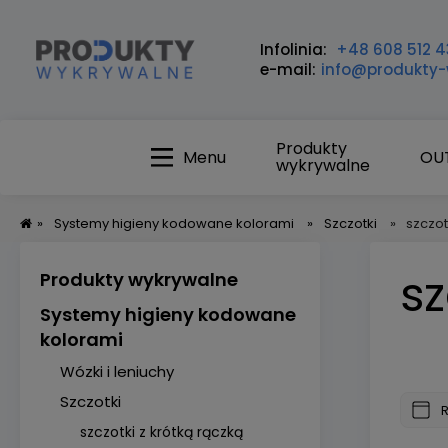
Infolinia:
+48 608 512 4
e-mail:
info@produkty-
Produkty
Menu
OU
wykrywalne
»
Systemy higieny kodowane kolorami
»
Szczotki
»
szczot
sz
Produkty wykrywalne
Systemy higieny kodowane
kolorami
Wózki i leniuchy
Szczotki
szczotki z krótką rączką