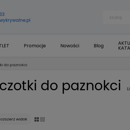
33
wykrywalne.pl
AKTU
TLET
Promocje
Nowości
Blog
KAT
ki do paznokci
czotki do paznokci
L
Rozszerz widok