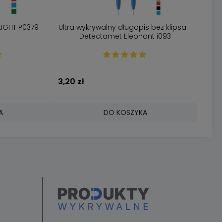
LIGHT P0379
Ultra wykrywalny długopis bez klipsa -
Detectamet Elephant i093
3,20 zł
A
DO KOSZYKA