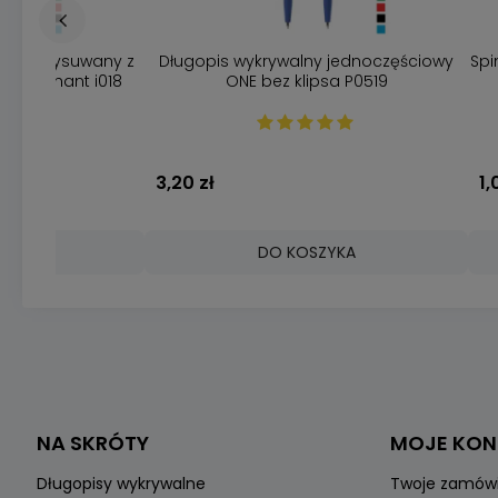
gopis wysuwany z
Długopis wykrywalny jednoczęściowy
Spi
t Elephant i018
ONE bez klipsa P0519
3,20 zł
1,
ZYKA
DO KOSZYKA
NA SKRÓTY
MOJE KO
Długopisy wykrywalne
Twoje zamów