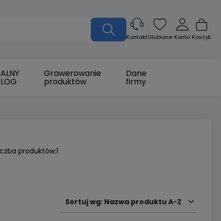
Ulubione
Konto
Koszyk
Kontakt
ALNY
Grawerowanie
Dane
ALOG
produktów
firmy
iczba produktów:
1
Sortuj wg:
Nazwa produktu A-Z