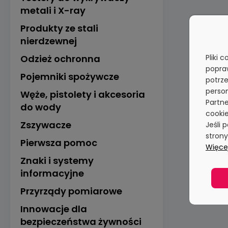
metali i X-ray
Produkty ze stali
nierdzewnej
Odzież ochronna
Pliki 
popra
Pojemniki spożywcze
potrze
person
Węże, pistolety i akcesoria
Partne
do wody
cookie
Zszywacze
Jeśli 
stron
Pierwsza pomoc
Więcej
Znaki i systemy
informacyjne
Przyrządy pomiarowe
Innowacje dla
bezpieczeństwa żywności