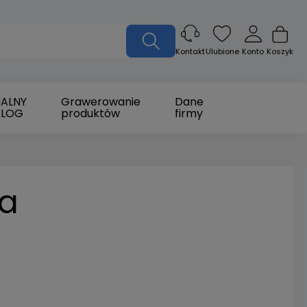
Ulubione
Konto
Koszyk
Kontakt
ALNY
Grawerowanie
Dane
ALOG
produktów
firmy
ia