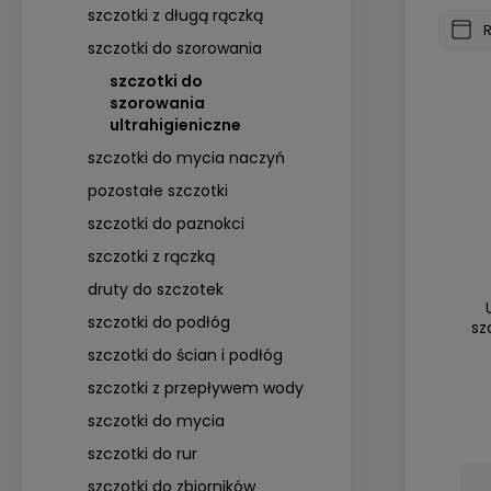
szczotki z długą rączką
szczotki do szorowania
szczotki do
szorowania
ultrahigieniczne
szczotki do mycia naczyń
pozostałe szczotki
szczotki do paznokci
szczotki z rączką
druty do szczotek
szczotki do podłóg
sz
szczotki do ścian i podłóg
szczotki z przepływem wody
szczotki do mycia
szczotki do rur
szczotki do zbiorników