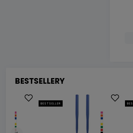
BESTSELLERY
BESTSELLER
BES