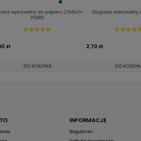
nacz wykrywalny do papieru 2.5x5cm
Długopis wykrywalny 
P0383
00 zł
2,70 zł
DO KOSZYKA
DO KOSZYK
NTO
INFORMACJE
ienia
Regulamin
onta
Polityka prywatności