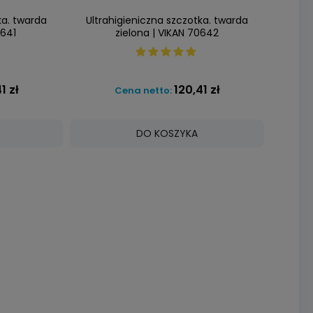
ka. twarda
Ultrahigieniczna szczotka. twarda
0641
zielona | VIKAN 70642
1 zł
120,41 zł
Cena netto:
DO KOSZYKA