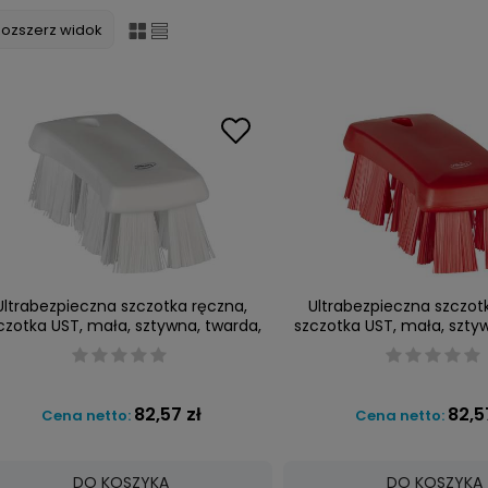
Rozszerz widok
Ultrabezpieczna szczotka ręczna,
Ultrabezpieczna szczot
czotka UST, mała, sztywna, twarda,
szczotka UST, mała, szty
176 mm, biała, VIKAN 38915
176 mm, czerwona, VI
82,57 zł
82,5
Cena netto:
Cena netto:
DO KOSZYKA
DO KOSZYKA