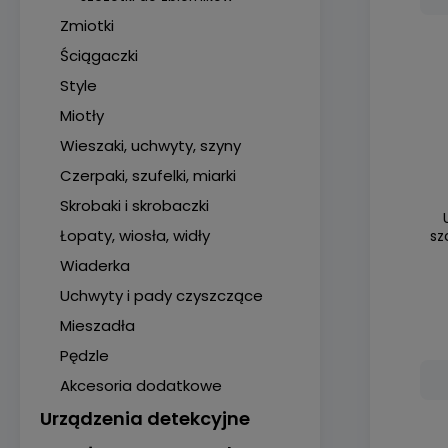
Zmiotki
Ściągaczki
Style
Miotły
Wieszaki, uchwyty, szyny
Czerpaki, szufelki, miarki
Skrobaki i skrobaczki
Łopaty, wiosła, widły
sz
Wiaderka
Uchwyty i pady czyszczące
Mieszadła
Pędzle
Akcesoria dodatkowe
Urządzenia detekcyjne