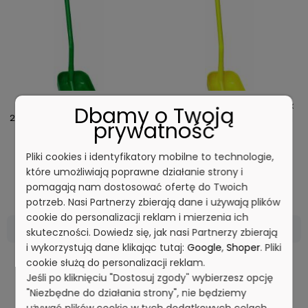
Łopata ergonomiczna. 340 x
Łopata ergonomiczna. 340 x
Dbamy o Twoją
270 x 75 mm. 1280 mm. zielona |
270 x 75 mm. 1280 mm. żółta |
prywatność
VIKAN 56112
VIKAN 56116
Pliki cookies i identyfikatory mobilne to technologie,
które umożliwiają poprawne działanie strony i
140,22 zł
140,22 zł
Cena netto:
Cena netto:
pomagają nam dostosować ofertę do Twoich
potrzeb. Nasi Partnerzy zbierają dane i używają plików
cookie do personalizacji reklam i mierzenia ich
DO KOSZYKA
DO KOSZYKA
skuteczności. Dowiedz się, jak nasi Partnerzy zbierają
i wykorzystują dane klikając tutaj:
Google
,
Shoper
. Pliki
cookie służą do personalizacji reklam.
Jeśli po kliknięciu "Dostosuj zgody" wybierzesz opcję
"Niezbędne do działania strony", nie będziemy
używać plików cookie w tych dodatkowych celach.