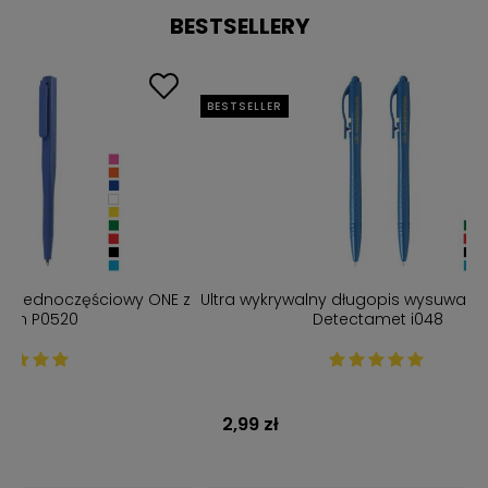
BESTSELLERY
BESTSELLER
BESTSELLER
 z
Ultra wykrywalny długopis wysuwany - Basic -
Ultra wyk
Detectamet i048
klipsem 
2,99 zł
4,60 zł