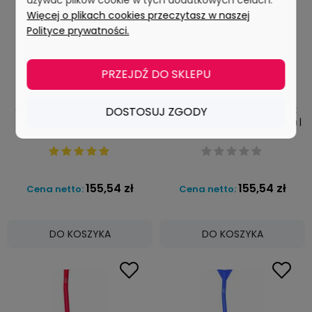
Więcej o plikach cookies przeczytasz w naszej
Polityce prywatności.
PRZEJDŹ DO SKLEPU
Łopata ergonomiczna. 380 x
Łopata ergonomiczna. 380 x
DOSTOSUJ ZGODY
340 x 90 mm. 1310 mm. biała |
340 x 90 mm. 1310 mm. czarna |
VIKAN 56015
VIKAN 56019
155,54 zł
155,54 zł
Cena netto:
Cena netto:
DO KOSZYKA
DO KOSZYKA