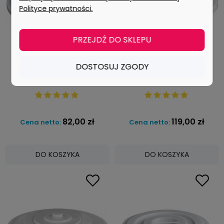
Polityce prywatności.
PRZEJDŹ DO SKLEPU
Pokrywa do pojemnika o
Pokrywa do pojemnika o
DOSTOSUJ ZGODY
pojemności 100L 3903-1D
pojemności 200L 3905-1D
82,00 zł
119,00 zł
Cena netto:
Cena netto:
DO KOSZYKA
DO KOSZYKA