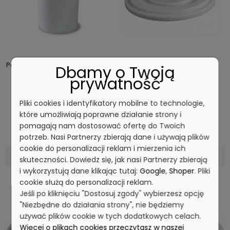
Pojemnik ze szczelną pokrywą i
Pokrywa do pojemnika o
Dbamy o Twoją
obejmą 75L 3922
pojemności 50L 3901-1D
prywatność
Pliki cookies i identyfikatory mobilne to technologie,
które umożliwiają poprawne działanie strony i
338,00 zł
69,00 zł
Cena netto:
Cena netto:
pomagają nam dostosować ofertę do Twoich
potrzeb. Nasi Partnerzy zbierają dane i używają plików
cookie do personalizacji reklam i mierzenia ich
DO KOSZYKA
DO KOSZYKA
skuteczności. Dowiedz się, jak nasi Partnerzy zbierają
i wykorzystują dane klikając tutaj:
Google
,
Shoper
. Pliki
cookie służą do personalizacji reklam.
Jeśli po kliknięciu "Dostosuj zgody" wybierzesz opcję
"Niezbędne do działania strony", nie będziemy
używać plików cookie w tych dodatkowych celach.
Więcej o plikach cookies przeczytasz w naszej