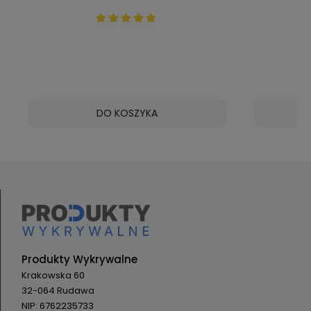
fioletowa | VIKAN 41868
biała | V
DO KOSZYKA
Produkty Wykrywalne
Krakowska 60
32-064 Rudawa
NIP: 6762235733