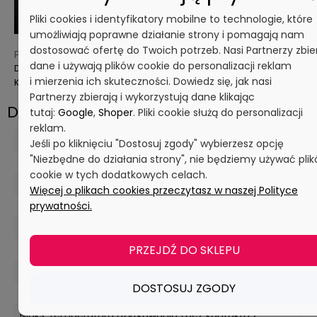
Pliki cookies i identyfikatory mobilne to technologie, które
umożliwiają poprawne działanie strony i pomagają nam
dostosować ofertę do Twoich potrzeb. Nasi Partnerzy zbie
Pliki do pobrania:
dane i używają plików cookie do personalizacji reklam
Deklaracja zgodności
i mierzenia ich skuteczności. Dowiedz się, jak nasi
Karta produktu
Partnerzy zbierają i wykorzystują dane klikając
Dane techniczne
tutaj:
Google
,
Shoper
. Pliki cookie służą do personalizacji
reklam.
Maks. wartość pH w stężeniu użytkowym
Jeśli po kliknięciu "Dostosuj zgody" wybierzesz opcję
"Niezbędne do działania strony", nie będziemy używać pli
10,5 pH
cookie w tych dodatkowych celach.
Min. wartość pH w stężeniu użytkowym
Więcej o plikach cookies przeczytasz w naszej Polityce
2 pH
prywatności.
Maks. temperatura czyszczenia (zmywarka)
PRZEJDŹ DO SKLEPU
93 ° C
Maks. temperatura użytkowania (kontakt z żywnością)
DOSTOSUJ ZGODY
80 ° C
Maks. temperatura użytkowania (bez kontaktu z