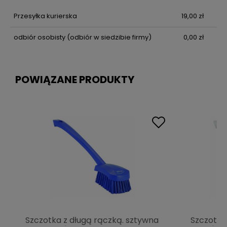
Przesyłka kurierska
19,00 zł
odbiór osobisty
(odbiór w siedzibie firmy)
0,00 zł
POWIĄZANE PRODUKTY
Szczotka z długą rączką. sztywna
Szczotka