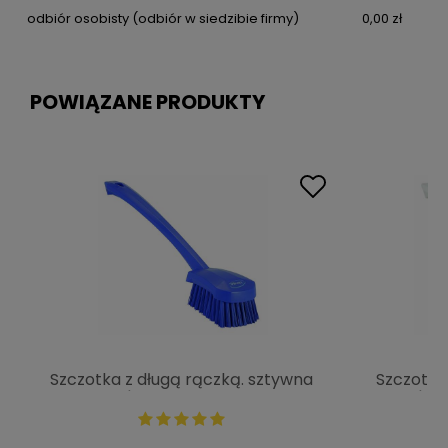
odbiór osobisty
(odbiór w siedzibie firmy)
0,00 zł
POWIĄZANE PRODUKTY
Szczotka z długą rączką. sztywna
Szczotka
fioletowa | VIKAN 41868
biała | V