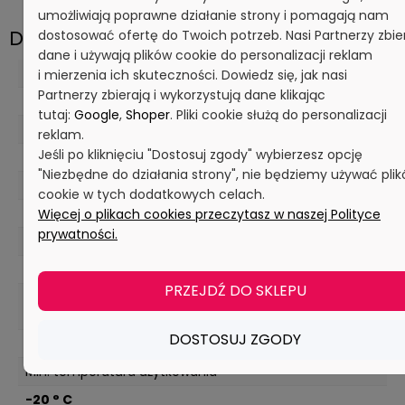
umożliwiają poprawne działanie strony i pomagają nam
Dane techniczne
dostosować ofertę do Twoich potrzeb. Nasi Partnerzy zbie
dane i używają plików cookie do personalizacji reklam
Maks. wartość pH w stężeniu użytkowym
i mierzenia ich skuteczności. Dowiedz się, jak nasi
Partnerzy zbierają i wykorzystują dane klikając
10,5 pH
tutaj:
Google
,
Shoper
. Pliki cookie służą do personalizacji
Min. wartość pH w stężeniu użytkowym
reklam.
Jeśli po kliknięciu "Dostosuj zgody" wybierzesz opcję
2 pH
"Niezbędne do działania strony", nie będziemy używać pli
Maks. temperatura czyszczenia (zmywarka)
cookie w tych dodatkowych celach.
93 ° C
Więcej o plikach cookies przeczytasz w naszej Polityce
prywatności.
Maks. temperatura użytkowania (kontakt z żywnością)
80 ° C
PRZEJDŹ DO SKLEPU
Maks. temperatura użytkowania (bez kontaktu z
żywnością)
DOSTOSUJ ZGODY
80 ° C
Min. temperatura użytkowania
-20 ° C