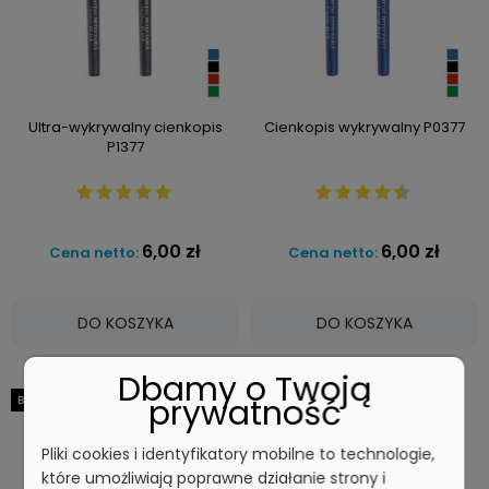
Ultra-wykrywalny cienkopis
Cienkopis wykrywalny P0377
P1377
6,00 zł
6,00 zł
Cena netto:
Cena netto:
DO KOSZYKA
DO KOSZYKA
Dbamy o Twoją
prywatność
BESTSELLER
Pliki cookies i identyfikatory mobilne to technologie,
które umożliwiają poprawne działanie strony i