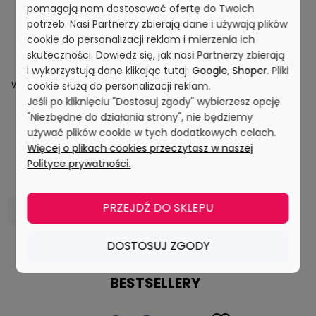
pomagają nam dostosować ofertę do Twoich
potrzeb. Nasi Partnerzy zbierają dane i używają plików
cookie do personalizacji reklam i mierzenia ich
skuteczności. Dowiedz się, jak nasi Partnerzy zbierają
i wykorzystują dane klikając tutaj:
Google
,
Shoper
. Pliki
Wykrywalny marker-cienkopis
cookie służą do personalizacji reklam.
TWIN P0554
Jeśli po kliknięciu "Dostosuj zgody" wybierzesz opcję
"Niezbędne do działania strony", nie będziemy
używać plików cookie w tych dodatkowych celach.
Więcej o plikach cookies przeczytasz w naszej
Polityce prywatności.
7,50 zł
Cena netto:
PRZEJDŹ DO SKLEPU
DO KOSZYKA
DOSTOSUJ ZGODY
BESTSELLERY