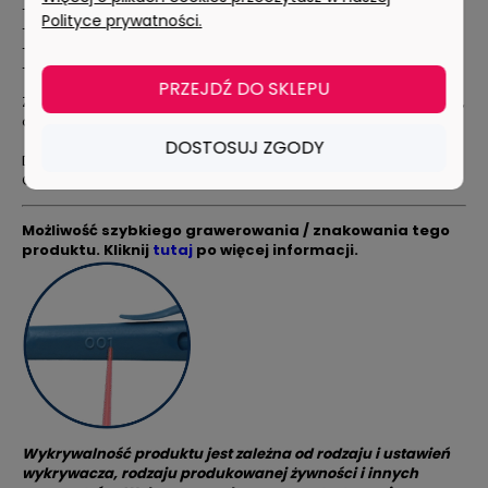
- spełniają wymagania HACCP
Polityce prywatności.
- łatwy do czyszczenia
- brak możliwości wymiany wkładu (jednorazowy)
- standardowy wkład
PRZEJDŹ DO SKLEPU
Zalecany do biur, miejsc gdzie panuje temperatura pokojowa,
dla osób wizytujących zakład.
DOSTOSUJ ZGODY
DŁUGOPIS NIE JEST PRZEZNACZONY DO NOSZENIA W KIESZENI,
GDYŻ MOŻE ZABRUDZIĆ ODZIEŻ ROBOCZĄ!
Możliwość szybkiego grawerowania / znakowania tego
produktu.
Kliknij
tutaj
po więcej informacji.
Wykrywalność produktu jest zależna od rodzaju i ustawień
wykrywacza, rodzaju produkowanej żywności i innych