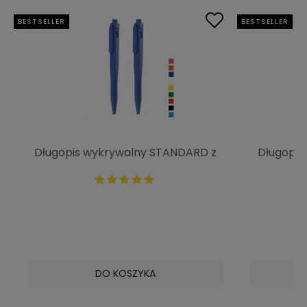
BESTSELLER
BESTSELLER
Długopis wykrywalny STANDARD z
Długopis
chowanym wkładem z klipsem
chowany
P0405
P0406
DO KOSZYKA