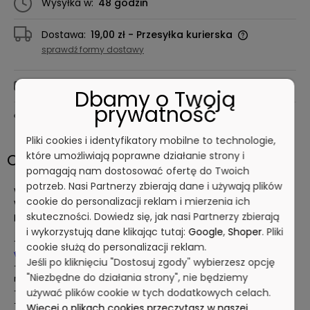
Wysyłka w:
48 godzin
Dostawa:
19,00 zł
- Przesyłka kurierska
sprawdź formy dostawy
zapytaj o cenę
Dbamy o Twoją
prywatność
Drukuj kartę produktu
Pliki cookies i identyfikatory mobilne to technologie,
które umożliwiają poprawne działanie strony i
Opis
pomagają nam dostosować ofertę do Twoich
potrzeb. Nasi Partnerzy zbierają dane i używają plików
Wykrywalny długopis jednoczęściowy zgodny z HACCP.
cookie do personalizacji reklam i mierzenia ich
Wersja ONE wykonana z jednego kawałka wykrywalnego
plastiku.
skuteczności. Dowiedz się, jak nasi Partnerzy zbierają
i wykorzystują dane klikając tutaj:
Google
,
Shoper
. Pliki
- specjalna konstrukcja uniemożliwia sturlanie się
długopisu
cookie służą do personalizacji reklam.
wykrywalnego
z pochyłej powierzchni
Jeśli po kliknięciu "Dostosuj zgody" wybierzesz opcję
- elastyczny i wytrzymały plastik zmniejsza ryzyko połamania
"Niezbędne do działania strony", nie będziemy
na części
- odporny na uderzenia
używać plików cookie w tych dodatkowych celach.
- dostępne z klipsem lub bez klipsa
Więcej o plikach cookies przeczytasz w naszej