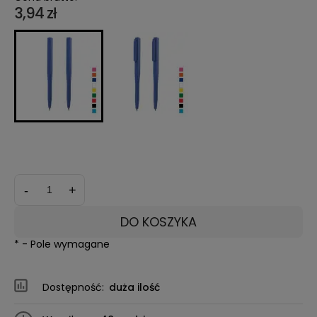
3,94 zł
*
Kolor obudowy:
*
Kolor tuszu:
-
+
DO KOSZYKA
*
- Pole wymagane
Dostępność:
duża ilość