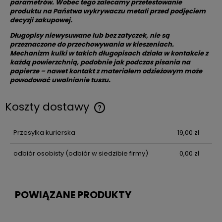
parametrów. Wobec tego zalecamy przetestowanie
produktu na Państwa wykrywaczu metali przed podjęciem
decyzji zakupowej.
Długopisy niewysuwane lub bez zatyczek, nie są
przeznaczone do przechowywania w kieszeniach.
Mechanizm kulki w takich długopisach działa w kontakcie z
każdą powierzchnią, podobnie jak podczas pisania na
papierze – nawet kontakt z materiałem odzieżowym może
powodować uwalnianie tuszu.
Koszty dostawy
Przesyłka kurierska
19,00 zł
odbiór osobisty
(odbiór w siedzibie firmy)
0,00 zł
POWIĄZANE PRODUKTY