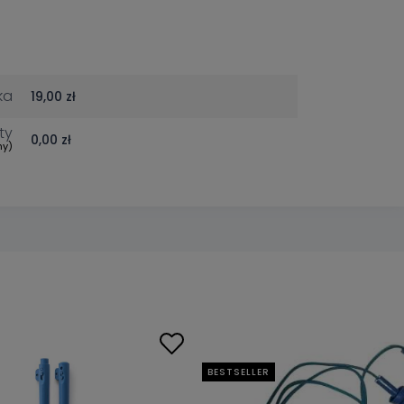
ka
19,00 zł
ty
0,00 zł
my)
BESTSELLER