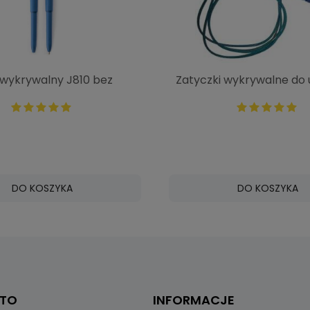
 wykrywalny J810 bez
Zatyczki wykrywalne do 
900032
wielokrotnego użycia 3 k
25 dB - 1778
DO KOSZYKA
DO KOSZYKA
NTO
INFORMACJE