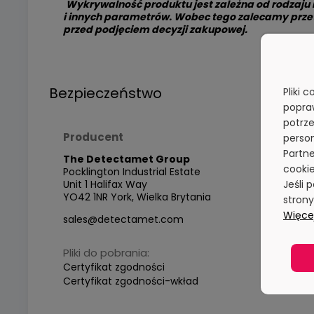
Wykrywalność produktu jest zależna od rodzaju
i innych parametrów. Wobec tego zalecamy prz
przed podjęciem decyzji zakupowej.
Bezpieczeństwo
Pliki 
popra
potrze
Producent
person
Partne
The Detectamet Group
cookie
Pocklington Industrial Estate
Jeśli 
Unit 1 Halifax Way
YO42 1NR York, Wielka Brytania
stron
Więcej
sales@detectamet.com
Pliki do pobrania:
Certyfikat zgodności
Certyfikat zgodności-wkład