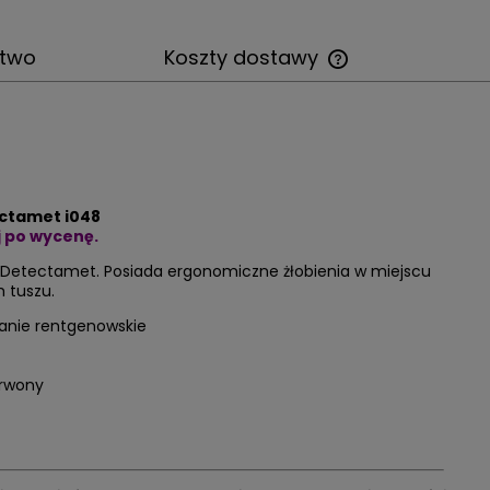
stwo
Koszty dostawy
ectamet i048
ij po wycenę.
Detectamet
. Posiada ergonomiczne żłobienia w miejscu
 tuszu.
anie rentgenowskie
erwony