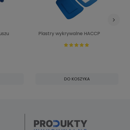
uszu
Plastry wykrywalne HACCP
rążki SNR
niebieskie 72 x 50 mm - 50 szt.
i007
DO KOSZYKA