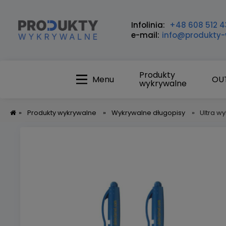
Infolinia:
+48 608 512 4
e-mail:
info@produkty-
Produkty
Menu
OU
wykrywalne
»
Produkty wykrywalne
»
Wykrywalne długopisy
»
Ultra w