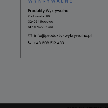
Produkty Wykrywalne
Krakowska 60
32-064 Rudawa
NIP: 6762235733
info@produkty-wykrywalne.pl
+48 608 512 433
Moduły i wtyczki imodules