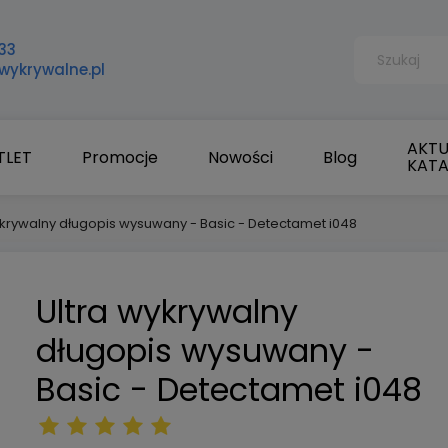
33
wykrywalne.pl
AKTU
TLET
Promocje
Nowości
Blog
KAT
ykrywalny długopis wysuwany - Basic - Detectamet i048
Ultra wykrywalny
długopis wysuwany -
Basic - Detectamet i048