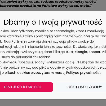
 i ustawień wykrywacza, rodzaju produkowanej żywności
etestowanie produktu na Państwa wykrywaczu metali
Dbamy o Twoją prywatność
cookies i identyfikatory mobilne to technologie, które umożliwiają
wne działanie strony i pomagają nam dostosować ofertę do Tw
b. Nasi Partnerzy zbierają dane i używają plików cookie do
alizacji reklam i mierzenia ich skuteczności. Dowiedz się, jak nasi
rzy zbierają i wykorzystują dane klikając tutaj:
Google
,
Shoper
. Pli
 służą do personalizacji reklam.
po kliknięciu "Dostosuj zgody" wybierzesz opcję "Niezbędne do dzi
y", nie będziemy używać plików cookie w tych dodatkowych cela
 o plikach cookies przeczytasz w naszej Polityce prywatności.
PRZEJDŹ DO SKLEPU
DOSTOSUJ ZGODY