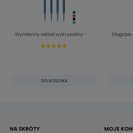
Wymienny wkład wykrywalny -
Długopis
różne kolory - Detectamet i052
klipsa 8
DO KOSZYKA
NA SKRÓTY
MOJE KO