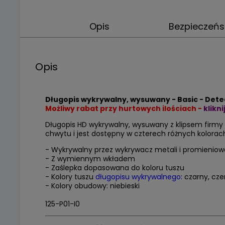
Opis
Bezpieczeń
Opis
Długopis wykrywalny, wysuwany - Basic - Det
Możliwy rabat przy hurtowych ilościach -
klikn
Długopis HD wykrywalny, wysuwany z klipsem firmy
chwytu i jest dostępny w czterech różnych kolorach
- Wykrywalny przez wykrywacz metali i promieniow
- Z wymiennym wkładem
- Zaślepka dopasowana do koloru tuszu
- Kolory tuszu
długopisu wykrywalnego
: czarny, cz
- Kolory obudowy: niebieski
125-P01-I0