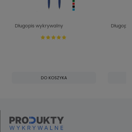
Długopis wykrywalny
Długopis
jednoczęściowy ONE bez klipsa
chowany
P0519
P0406
DO KOSZYKA