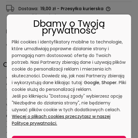
Dostawa:
19,00 zł
- Przesyłka kurierska
sprawdź formy dostawy
Dbamy o Twoją
prywatność
zapytaj o cenę
Pliki cookies i identyfikatory mobilne to technologie,
Drukuj kartę produktu
które umożliwiają poprawne działanie strony i
pomagają nam dostosować ofertę do Twoich
potrzeb. Nasi Partnerzy zbierają dane i używają plików
Opis
cookie do personalizacji reklam i mierzenia ich
skuteczności. Dowiedz się, jak nasi Partnerzy zbierają
Wykrywalny długopis zgodny z HACCP. Wersja LIGHT zalecana
i wykorzystują dane klikając tutaj:
Google
,
Shoper
. Pliki
do warunków umiarkowanych. Wszystkie elementy wykonane
cookie służą do personalizacji reklam.
są z wykrywalnego plastiku. Dostępny w 4 kolorach.
Jeśli po kliknięciu "Dostosuj zgody" wybierzesz opcję
- obudowa wykonana z plastiku wykrywalnego przez
"Niezbędne do działania strony", nie będziemy
wykrywacze metali
używać plików cookie w tych dodatkowych celach.
- elastyczny i wytrzymały plastik zmniejsza ryzyko połamania
na części
Więcej o plikach cookies przeczytasz w naszej
- odporny na uderzenia
Polityce prywatności.
- dostępne tylko bez klipsa
- spełniają wymagania HACCP
- łatwy do czyszczenia