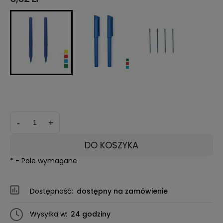
*
Kolor obudowy:
*
Kolor tuszu:
-
+
DO KOSZYKA
*
- Pole wymagane
Dostępność:
dostępny na zamówienie
Wysyłka w:
24 godziny