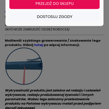
PRZEJDŹ DO SKLEPU
- standardowy wkład, bez możliwości schowania go
Długopis wykrywalny
jest zalecany do biur, miejsc gdzie
DOSTOSUJ ZGODY
panuje temperatura pokojowa, dla osób wizytujących zakład.
DŁUGOPIS NIE JEST PRZEZNACZONY DO NOSZENIA W KIESZENI,
GDYŻ MOŻE ZABRUDZIĆ ODZIEŻ ROBOCZĄ!
Możliwość szybkiego grawerowania / znakowania tego
produktu.
Kliknij
tutaj
po więcej informacji.
Wykrywalność produktu jest zależna od rodzaju i ustawień
wykrywacza, rodzaju produkowanej żywności i innych
parametrów. Wobec tego zalecamy przetestowanie
produktu na Państwa wykrywaczu metali przed podjęciem
decyzji zakupowej.