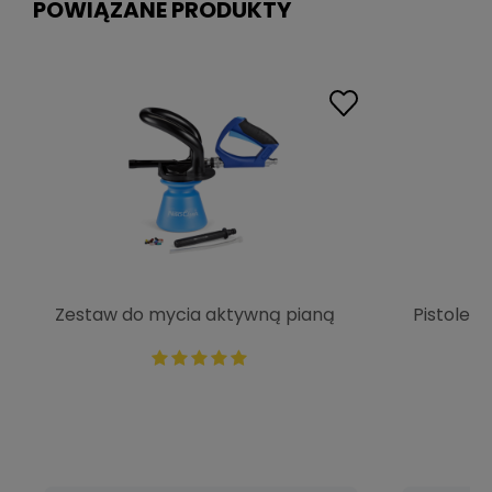
POWIĄZANE PRODUKTY
Zestaw do mycia aktywną pianą
Pistolet
NiTO Ergo 40811A3
NiTO II 