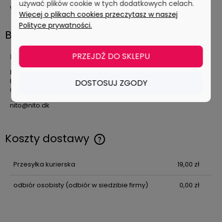
używać plików cookie w tych dodatkowych celach.
Wymagane ciśnie wody 2-8 bar.
Więcej o plikach cookies przeczytasz w naszej
Polityce prywatności.
Bezpieczeństwo
PRZEJDŹ DO SKLEPU
Producent
Nito A/S
H. C. Ørstedsvej 4
DOSTOSUJ ZGODY
6100 Haderslev, Dania
nito@nito.dk
Koszty dostawy
Przesyłka kurierska
19,00 zł
odbiór osobisty
(odbiór w siedzibie firmy)
0,00 zł