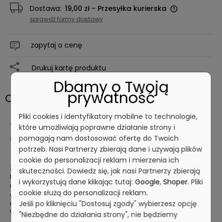
Dostawa:
19,00 zł
- Przesyłka kurierska
sprawdź formy dostawy
zapytaj o cenę
Drukuj kartę produktu
Dbamy o Twoją
prywatność
Opis
Pliki cookies i identyfikatory mobilne to technologie,
Wytwornica piany ręczna 2,5 litra zielona NITO
które umożliwiają poprawne działanie strony i
pomagają nam dostosować ofertę do Twoich
57259A1
potrzeb. Nasi Partnerzy zbierają dane i używają plików
cookie do personalizacji reklam i mierzenia ich
Zestaw do mycia aktywną pianą ze zbiornikiem 2,5 l .
skuteczności. Dowiedz się, jak nasi Partnerzy zbierają
Polecany do lekkiego czyszczenia w kuchniach, sklepach
i wykorzystują dane klikając tutaj:
Google
,
Shoper
. Pliki
mięsnych, browarach, prysznicach itp. 13 dysz
cookie służą do personalizacji reklam.
dozujących umożliwia uzyskanie stałego określonego
Jeśli po kliknięciu "Dostosuj zgody" wybierzesz opcję
roztworu 0,4 – 10%.
W zestawie również dysza spłukująca typu 'jet' dł. 170 mm.
"Niezbędne do działania strony", nie będziemy