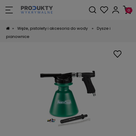
»
Węże, pistolety i akcesoria do wody
»
Dysze i
pianownice