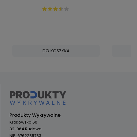
NiTO I Combi z wtykiem
NiTO Erg
szybkozłącza 1/2" 53105A1
DO KOSZYKA
Produkty Wykrywalne
Krakowska 60
32-064 Rudawa
NIP: 6762235733