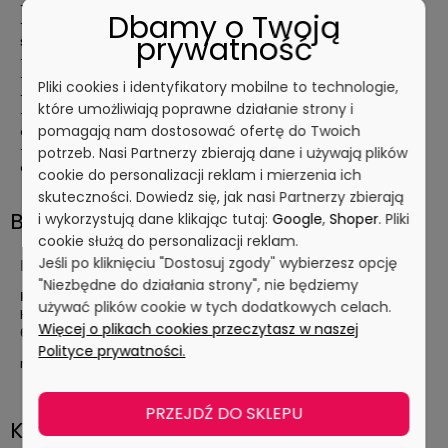
- elementy wewnętrzne z mosiądzu i stali nierdzewnej
Dbamy o Twoją
- obudowa z tworzywa Orgalloy doskonale izoluje uchwyt od
prywatność
ścieżki przepływu
- maksymalna temperatura pracy: do +90°C
- maksymalne ciśnienie robocze: 25 bar
Pliki cookies i identyfikatory mobilne to technologie,
- wyprodukowany w Danii
które umożliwiają poprawne działanie strony i
- model z 3/4” gwintem wewnętrznym (możliwość
pomagają nam dostosować ofertę do Twoich
dopasowania szybkozłączek)
- zalecane podłączanie do różnego rodzaju dysz i
potrzeb. Nasi Partnerzy zbierają dane i używają plików
akcesoriów do mycia i dezynfekcji np. z dyszą 57140A8
cookie do personalizacji reklam i mierzenia ich
skuteczności. Dowiedz się, jak nasi Partnerzy zbierają
Bezpieczeństwo
i wykorzystują dane klikając tutaj:
Google
,
Shoper
. Pliki
cookie służą do personalizacji reklam.
Jeśli po kliknięciu "Dostosuj zgody" wybierzesz opcję
Producent
"Niezbędne do działania strony", nie będziemy
Nito A/S
używać plików cookie w tych dodatkowych celach.
H. C. Ørstedsvej 4
Więcej o plikach cookies przeczytasz w naszej
6100 Haderslev, Dania
Polityce prywatności.
nito@nito.dk
PRZEJDŹ DO SKLEPU
Koszty dostawy