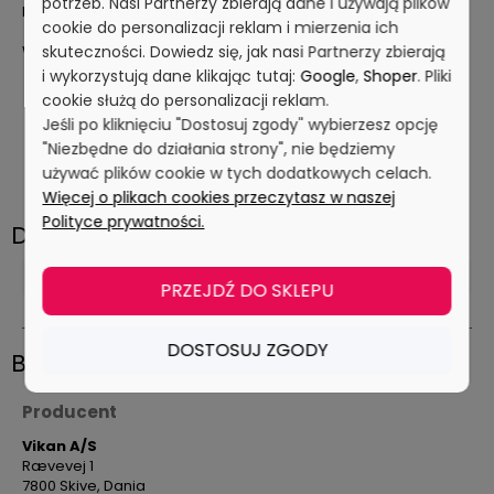
potrzeb. Nasi Partnerzy zbierają dane i używają plików
klozetowych.
cookie do personalizacji reklam i mierzenia ich
Wymiary:
skuteczności. Dowiedz się, jak nasi Partnerzy zbierają
i wykorzystują dane klikając tutaj:
Google
,
Shoper
. Pliki
Długość całkowita: 400 mm
cookie służą do personalizacji reklam.
Średnica głowicy: 74 mm
Jeśli po kliknięciu "Dostosuj zgody" wybierzesz opcję
Szerokość podstawy: 125 mm
"Niezbędne do działania strony", nie będziemy
Wysokość podstawy: 125 mm
używać plików cookie w tych dodatkowych celach.
Kolor: biały
Więcej o plikach cookies przeczytasz w naszej
Polityce prywatności.
Dane techniczne
Maks. temperatura czyszczenia (zmywarka)
PRZEJDŹ DO SKLEPU
93 ° C
DOSTOSUJ ZGODY
Bezpieczeństwo
Producent
Vikan A/S
Rævevej 1
7800 Skive, Dania