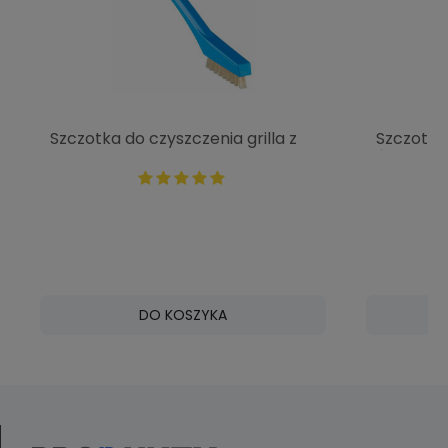
Szczotka do czyszczenia grilla z
Szczotka
bardzo sztywnym włosiem
średnia z
niebieska | VIKAN 44023
DO KOSZYKA