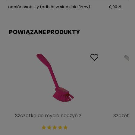
odbiór osobisty
(odbiór w siedzibie firmy)
0,00 zł
POWIĄZANE PRODUKTY
Szczotka do mycia naczyń z
Szczotka
krawędzią skrobiącą. średnia
uchwytem
różowa | VIKAN 42371
39515