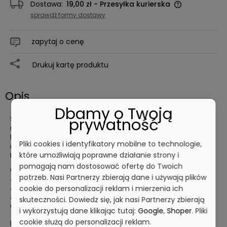
Dostawa:
19,00 zł
- Przesyłka kurierska
sprawdź formy dostawy
zapytaj o cenę
Drukuj kartę produktu
Opis
Dbamy o Twoją
Szczotka ze średniej twardości włosiem, idealna do mycia
prywatność
naczyń i talerzy.
Doskonała również do mycia małych części urządzeń oraz
Pliki cookies i identyfikatory mobilne to technologie,
maszyn.
które umożliwiają poprawne działanie strony i
Materiał: polipropylen, poliester, stal nierdzewna
pomagają nam dostosować ofertę do Twoich
Wymiary:
potrzeb. Nasi Partnerzy zbierają dane i używają plików
• długość: 290 mm
cookie do personalizacji reklam i mierzenia ich
• szerokość: 25 mm
• wysokość: 65 mm
skuteczności. Dowiedz się, jak nasi Partnerzy zbierają
Włosie: średnie /Długość włosia widoczna: 24 mm
i wykorzystują dane klikając tutaj:
Google
,
Shoper
. Pliki
cookie służą do personalizacji reklam.
Kraj producenta: Dania