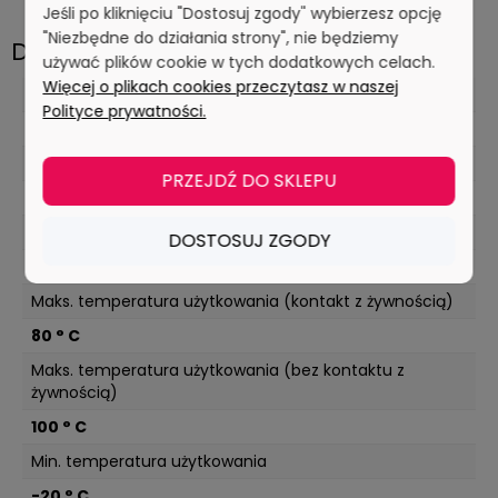
Jeśli po kliknięciu "Dostosuj zgody" wybierzesz opcję
"Niezbędne do działania strony", nie będziemy
Dane techniczne
używać plików cookie w tych dodatkowych celach.
Więcej o plikach cookies przeczytasz w naszej
Maks. wartość pH w stężeniu użytkowym
Polityce prywatności.
10,5 pH
Min. wartość pH w stężeniu użytkowym
PRZEJDŹ DO SKLEPU
2 pH
Maks. temperatura czyszczenia (zmywarka)
DOSTOSUJ ZGODY
93 ° C
Maks. temperatura użytkowania (kontakt z żywnością)
80 ° C
Maks. temperatura użytkowania (bez kontaktu z
żywnością)
100 ° C
Min. temperatura użytkowania
-20 ° C