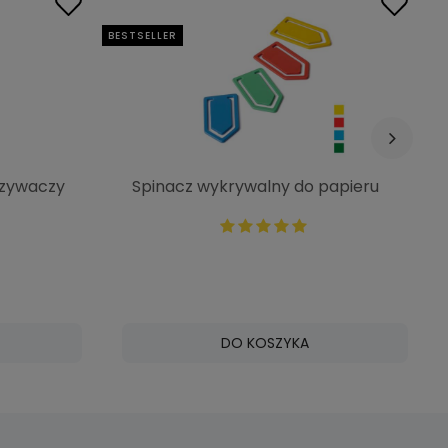
BESTSELLER
BE
szywaczy
Spinacz wykrywalny do papieru
2.5x5cm P0383
DO KOSZYKA