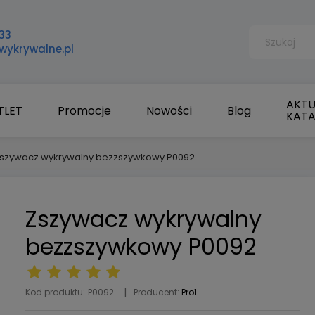
33
wykrywalne.pl
AKTU
TLET
Promocje
Nowości
Blog
KAT
szywacz wykrywalny bezzszywkowy P0092
Zszywacz wykrywalny
bezzszywkowy P0092
Kod produktu:
P0092
Producent:
Pro1