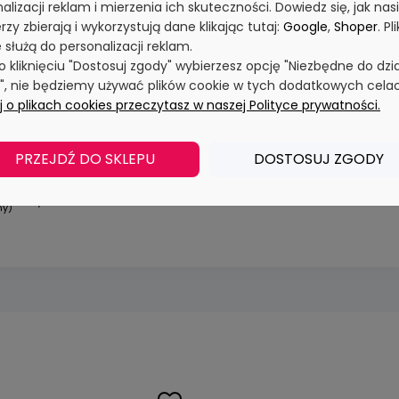
alizacji reklam i mierzenia ich skuteczności. Dowiedz się, jak nasi
rzy zbierają i wykorzystują dane klikając tutaj:
Google
,
Shoper
. Pli
 służą do personalizacji reklam.
po kliknięciu "Dostosuj zgody" wybierzesz opcję "Niezbędne do dzi
y", nie będziemy używać plików cookie w tych dodatkowych cela
 o plikach cookies przeczytasz w naszej Polityce prywatności.
ka
PRZEJDŹ DO SKLEPU
DOSTOSUJ ZGODY
19,00 zł
ty
0,00 zł
my)