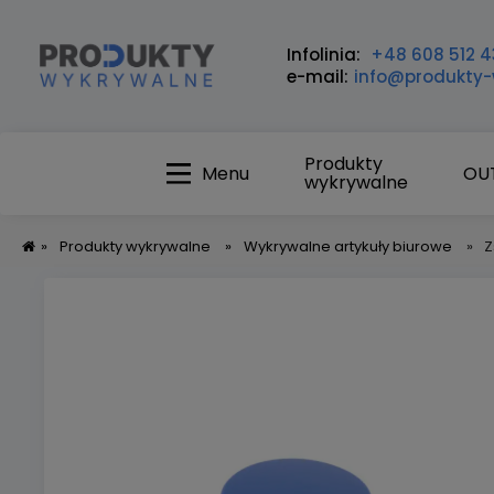
Infolinia:
+48 608 512 4
e-mail:
info@produkty-
Produkty
Menu
OU
wykrywalne
»
Produkty wykrywalne
»
Wykrywalne artykuły biurowe
»
Z