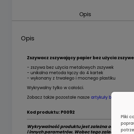
Opis
Opis
Zszywacz zszywający papier bez użycia zszywek
- zszywa bez użycia metalowych zszywek
- unikalna metoda łączy do 4 kartek
- wykonany z trwałego i mocnego plastiku
Wykrywalny tylko w całości.
Zobacz także pozostałe nasze
artykuły biurowe wy
Kod produktu: P0092
Pliki 
popra
Wykrywalność produktu jest zależna od rodzaju 
potrze
i innych parametrów. Wobec tego zalecamy prz