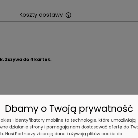
Koszty dostawy
. Zszywa do 4 kartek.
krywalne
.
Dbamy o Twoją prywatność
cookies i identyfikatory mobilne to technologie, które umożliwiają
wne działanie strony i pomagają nam dostosować ofertę do Tw
i ustawień wykrywacza, rodzaju produkowanej żywności
b. Nasi Partnerzy zbierają dane i używają plików cookie do
etestowanie produktu na Państwa wykrywaczu metali