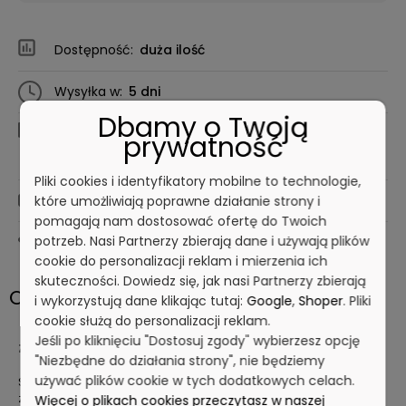
Dostępność:
duża ilość
Wysyłka w:
5 dni
Dbamy o Twoją
Dostawa:
19,00 zł
- Przesyłka kurierska
prywatność
sprawdź formy dostawy
Pliki cookies i identyfikatory mobilne to technologie,
zapytaj o cenę
które umożliwiają poprawne działanie strony i
pomagają nam dostosować ofertę do Twoich
potrzeb. Nasi Partnerzy zbierają dane i używają plików
Drukuj kartę produktu
cookie do personalizacji reklam i mierzenia ich
skuteczności. Dowiedz się, jak nasi Partnerzy zbierają
Opis
i wykorzystują dane klikając tutaj:
Google
,
Shoper
. Pliki
cookie służą do personalizacji reklam.
Jeśli po kliknięciu "Dostosuj zgody" wybierzesz opcję
Zamykana skrzynka ze stali nierdzewnej P0920
"Niezbędne do działania strony", nie będziemy
używać plików cookie w tych dodatkowych celach.
Skrzynka posiada zawiasy, rączkę do przenoszenia, oraz
zamek zatrzaskowy z możliwością zamykania na kłódkę.
Więcej o plikach cookies przeczytasz w naszej