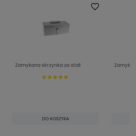
Zamykana skrzynka ze stali
Zamykana
nierdzewnej 430x180x180 mm
nierdzew
P0922
P0921
DO KOSZYKA