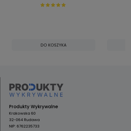
kątem ni
70673
DO KOSZYKA
Produkty Wykrywalne
Krakowska 60
32-064 Rudawa
NIP: 6762235733