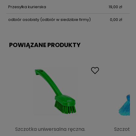
Przesyłka kurierska
19,00 zł
odbiór osobisty
(odbiór w siedzibie firmy)
0,00 zł
POWIĄZANE PRODUKTY
Szczotka uniwersalna ręczna.
Szczotka
średnia zielona | VIKAN 30882
wody. wł