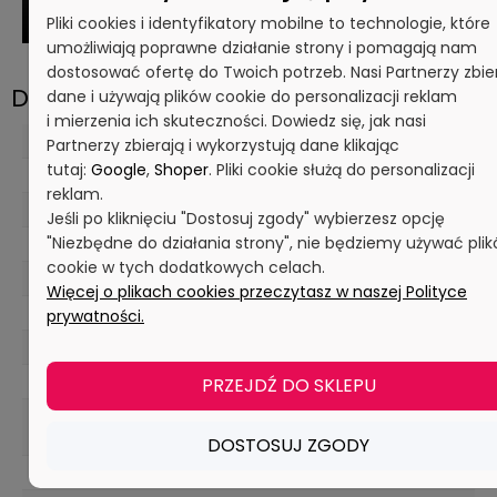
Pliki cookies i identyfikatory mobilne to technologie, które
umożliwiają poprawne działanie strony i pomagają nam
dostosować ofertę do Twoich potrzeb. Nasi Partnerzy zbie
Dane techniczne
dane i używają plików cookie do personalizacji reklam
i mierzenia ich skuteczności. Dowiedz się, jak nasi
Maks. wartość pH w stężeniu użytkowym
Partnerzy zbierają i wykorzystują dane klikając
tutaj:
Google
,
Shoper
. Pliki cookie służą do personalizacji
10,5 pH
reklam.
Min. wartość pH w stężeniu użytkowym
Jeśli po kliknięciu "Dostosuj zgody" wybierzesz opcję
"Niezbędne do działania strony", nie będziemy używać pli
2 pH
cookie w tych dodatkowych celach.
Maks. temperatura czyszczenia (zmywarka)
Więcej o plikach cookies przeczytasz w naszej Polityce
93 ° C
prywatności.
Maks. temperatura użytkowania (kontakt z żywnością)
80 ° C
PRZEJDŹ DO SKLEPU
Maks. temperatura użytkowania (bez kontaktu z
żywnością)
DOSTOSUJ ZGODY
80 ° C