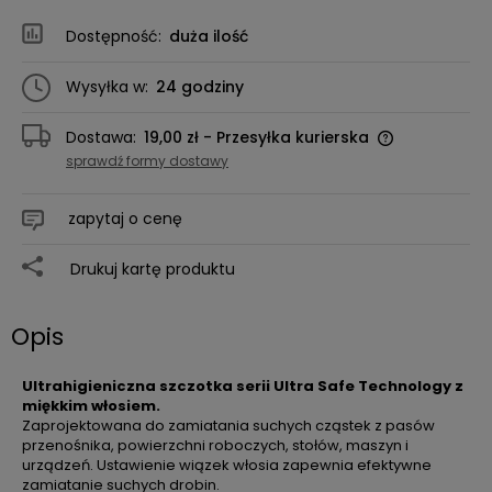
Dostępność:
duża ilość
Wysyłka w:
24 godziny
Dostawa:
19,00 zł
- Przesyłka kurierska
sprawdź formy dostawy
zapytaj o cenę
Drukuj kartę produktu
Opis
Ultrahigieniczna szczotka serii Ultra Safe Technology z
miękkim włosiem.
Zaprojektowana do zamiatania suchych cząstek z pasów
przenośnika, powierzchni roboczych, stołów, maszyn i
urządzeń. Ustawienie wiązek włosia zapewnia efektywne
zamiatanie suchych drobin.