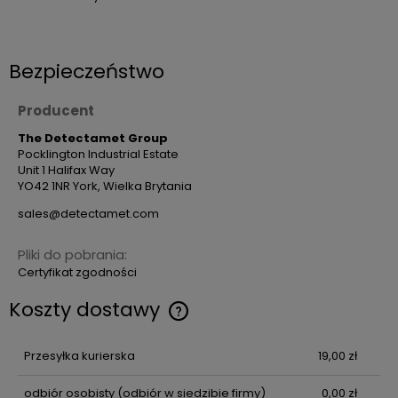
Bezpieczeństwo
Producent
The Detectamet Group
Pocklington Industrial Estate
Unit 1 Halifax Way
YO42 1NR York, Wielka Brytania
sales@detectamet.com
Pliki do pobrania:
Certyfikat zgodności
Koszty dostawy
Przesyłka kurierska
19,00 zł
odbiór osobisty
(odbiór w siedzibie firmy)
0,00 zł