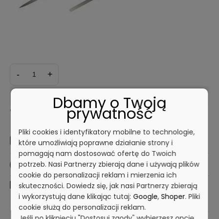
*
Rodzaj ostrza:
*
Długość ostrza:
-
+
PROSTE
ZAKRZYWIONE
DO KOSZYKA
Dbamy o Twoją
prywatność
*
- Pole wymagane
Pliki cookies i identyfikatory mobilne to technologie,
Dostępność:
duża ilość
które umożliwiają poprawne działanie strony i
pomagają nam dostosować ofertę do Twoich
potrzeb. Nasi Partnerzy zbierają dane i używają plików
Wysyłka w:
24 godziny
cookie do personalizacji reklam i mierzenia ich
skuteczności. Dowiedz się, jak nasi Partnerzy zbierają
Dostawa:
19,00 zł
- Przesyłka kurierska
i wykorzystują dane klikając tutaj:
Google
,
Shoper
. Pliki
sprawdź formy dostawy
cookie służą do personalizacji reklam.
Jeśli po kliknięciu "Dostosuj zgody" wybierzesz opcję