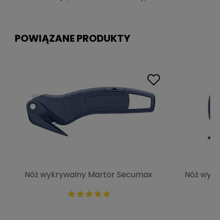
POWIĄZANE PRODUKTY
Nóż wykrywalny Martor Secumax
Nóż wyk
320 MDP
Polycut