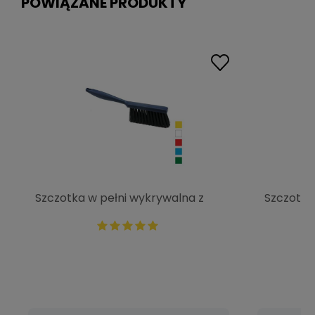
POWIĄZANE PRODUKTY
Szczotka w pełni wykrywalna z
Szczotka
rączką 340x35mm. włos 0.60
410x55mm
76255