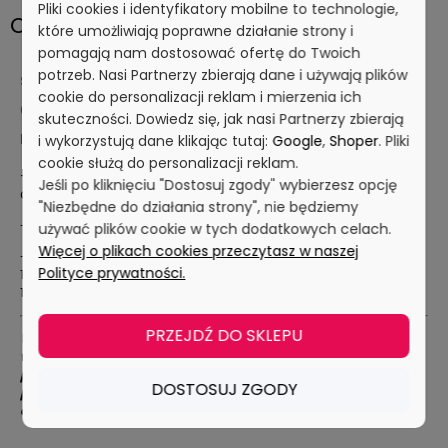
Pliki cookies i identyfikatory mobilne to technologie,
Opis
które umożliwiają poprawne działanie strony i
pomagają nam dostosować ofertę do Twoich
potrzeb. Nasi Partnerzy zbierają dane i używają plików
Szczotka w pełni wykrywalna z rączką 275x70mm, włos
cookie do personalizacji reklam i mierzenia ich
0.6mm 76548
skuteczności. Dowiedz się, jak nasi Partnerzy zbierają
Dopuszczona do kontaktu z żywnością
i wykorzystują dane klikając tutaj:
Google
,
Shoper
. Pliki
cookie służą do personalizacji reklam.
- Szczotka w pełni wykrywalna: Korpus z polipropylenu (PP),
Jeśli po kliknięciu "Dostosuj zgody" wybierzesz opcję
a włosie z Politereftalanu Butylenowego (PBT)
"Niezbędne do działania strony", nie będziemy
- Odporna na działanie temperatury od -25°C do +120°C
używać plików cookie w tych dodatkowych celach.
Więcej o plikach cookies przeczytasz w naszej
- Polipropylen - tworzywo odporne na kwasy i zasady (PH 1-
Polityce prywatności.
14), Politeraftalen Butylowy - tworzywo odporne na kwasy (PH
1-7)
PRZEJDŹ DO SKLEPU
Wykrywalność produktu jest zależna od rodzaju i ustawień
wykrywacza, rodzaju produkowanej żywności i innych
parametrów. Wobec tego zalecamy przetestowanie
DOSTOSUJ ZGODY
produktu na Państwa wykrywaczu metali przed podjęciem
decyzji zakupowej.