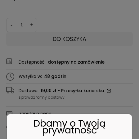
*
kolor:
-
+
DO KOSZYKA
Dostępność:
dostępny na zamówienie
Wysyłka w:
48 godzin
Dostawa:
19,00 zł
- Przesyłka kurierska
sprawdź formy dostawy
zapytaj o cenę
Dbamy o Twoją
prywatność
Drukuj kartę produktu