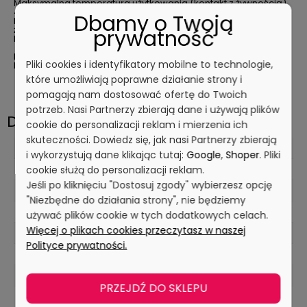
Maksymalna temperatura użytkowania (kontakt z żywnością)
40 ° C
Dbamy o Twoją
Maksymalna temperatura użytkowania (bez kontaktu z
żywnością) 60 ° C
prywatność
Minimalna temperatura użytkowania – 20 ° C
Maks.
w
artość pH w stężeniu użytkowym 10,5 pH
Pliki cookies i identyfikatory mobilne to technologie,
Min.
w
artość pH w stężeniu użytkowym 2 pH
które umożliwiają poprawne działanie strony i
pomagają nam dostosować ofertę do Twoich
potrzeb. Nasi Partnerzy zbierają dane i używają plików
Dane techniczne
cookie do personalizacji reklam i mierzenia ich
skuteczności. Dowiedz się, jak nasi Partnerzy zbierają
Maks. wartość pH w stężeniu użytkowym
i wykorzystują dane klikając tutaj:
Google
,
Shoper
. Pliki
10,5 pH
cookie służą do personalizacji reklam.
Jeśli po kliknięciu "Dostosuj zgody" wybierzesz opcję
Min. wartość pH w stężeniu użytkowym
"Niezbędne do działania strony", nie będziemy
2 pH
używać plików cookie w tych dodatkowych celach.
Więcej o plikach cookies przeczytasz w naszej
Maks. temperatura czyszczenia (zmywarka)
Polityce prywatności.
85° C
Maks. temperatura użytkowania (kontakt z żywnością)
PRZEJDŹ DO SKLEPU
40 ° C