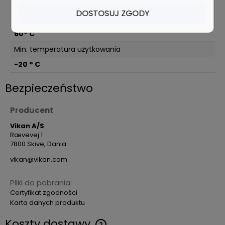
Maks. temperatura użytkowania (bez kontaktu z
DOSTOSUJ ZGODY
żywnością)
60° C
Min. temperatura użytkowania
-20 ° C
Bezpieczeństwo
Producent
Vikan A/S
Rævevej 1
7800 Skive, Dania
vikan@vikan.com
Pliki do pobrania:
Certyfikat zgodności
Karta danych produktu
Koszty dostawy