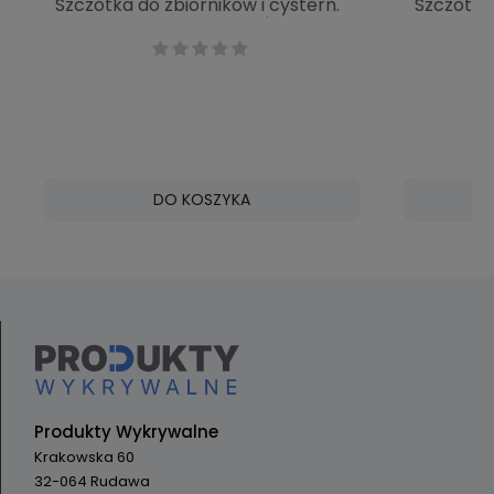
Szczotka do zbiorników i cystern.
Szczotka
twarda pomarańczowa | VIKAN
305 mm t
70377
70602
DO KOSZYKA
Produkty Wykrywalne
Krakowska 60
32-064 Rudawa