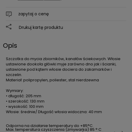
zapytaj o cenę
Drukuj kartę produktu
Opis
Szczotka do mycia zbiorników, kanałów ściekowych. Włosie
ustawione dookoła główki myje zarówno dno jak i ścianki,
ustawione pod kątem włosie dociera do zakamarków i
szczelin.
Materiał: polipropylen, poliester, stal nierdzewna
Wymiary:
• długość: 205 mm
•
szerokość: 130 mm
• wysokość: 100 mm
Włosie: średnie/ Długość włosia widoczna: 40 mm
Odporna na działanie temperatury do +85°C.
Max. temperatura czyszczenia (zmywarka) 85 ° C