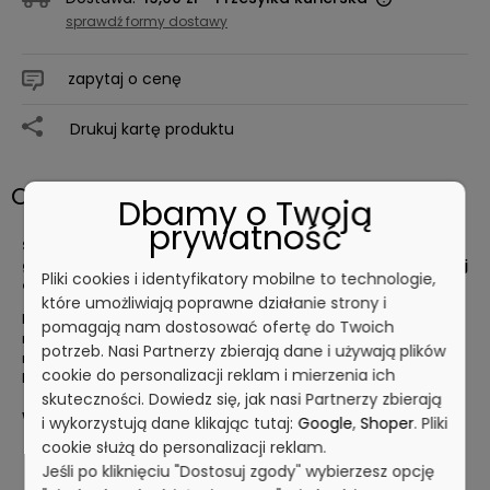
sprawdź formy dostawy
zapytaj o cenę
Drukuj kartę produktu
Opis
Dbamy o Twoją
prywatność
Szczotka o średnicy 135 mm, włosie ustawione dookoła
główki - również na froncie, co umożliwia mycie końcowej
Pliki cookies i identyfikatory mobilne to technologie,
części maszyny.
które umożliwiają poprawne działanie strony i
Pasuje do każdego stylu firmy Vikan. Idealnie sprawdzi się do
pomagają nam dostosować ofertę do Twoich
mycia maszyn w przemyśle spożywczym (wilki do mięsa,
potrzeb. Nasi Partnerzy zbierają dane i używają plików
mieszałki).
cookie do personalizacji reklam i mierzenia ich
Materiał: polipropylen, poliester, stal nierdzewna
skuteczności. Dowiedz się, jak nasi Partnerzy zbierają
Wymiary:
i wykorzystują dane klikając tutaj:
Google
,
Shoper
. Pliki
cookie służą do personalizacji reklam.
długość: 130 mm
Jeśli po kliknięciu "Dostosuj zgody" wybierzesz opcję
Ø 135 mm