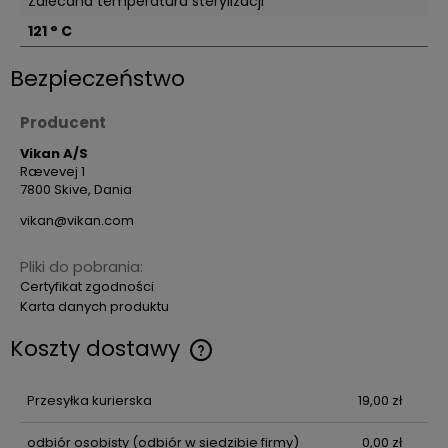
Zalecana temperatura sterylizacji
121 ° C
Bezpieczeństwo
Producent
Vikan A/S
Rævevej 1
7800 Skive, Dania
vikan@vikan.com
Pliki do pobrania:
Certyfikat zgodności
Karta danych produktu
Koszty dostawy
Przesyłka kurierska
19,00 zł
odbiór osobisty
(odbiór w siedzibie firmy)
0,00 zł