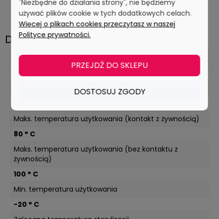
"Niezbędne do działania strony", nie będziemy
włosie: średnie
długość włosia widoczna: 33 mm
używać plików cookie w tych dodatkowych celach.
Więcej o plikach cookies przeczytasz w naszej
Polityce prywatności.
Dane techniczne
Maks. wartość pH w stężeniu użytkowym
PRZEJDŹ DO SKLEPU
10,5 pH
Min. wartość pH w stężeniu użytkowym
DOSTOSUJ ZGODY
2 pH
Maks. temperatura użytkowania (kontakt z żywnością)
80 ° C
Maks. temperatura użytkowania (bez kontaktu z
żywnością)
100 ° C
Min. temperatura użytkowania
-20 ° C