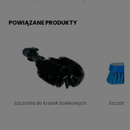
POWIĄZANE PRODUKTY
Szczotka do kratek ściekowych
Szczotka
275 mm. twarda. czarna | VIKAN
305 mm t
53619
VIKAN 7