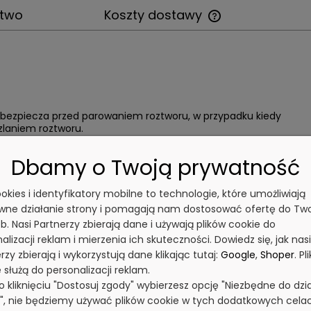
stwo
Koszty dostawy
bezpiecza przed parowaniem roztworu, w przypadku kiedy
zlaniem roztworu.
Dbamy o Twoją prywatność
cookies i identyfikatory mobilne to technologie, które umożliwiają
wne działanie strony i pomagają nam dostosować ofertę do Tw
b. Nasi Partnerzy zbierają dane i używają plików cookie do
alizacji reklam i mierzenia ich skuteczności. Dowiedz się, jak nasi
rzy zbierają i wykorzystują dane klikając tutaj:
Google
,
Shoper
. Pli
 służą do personalizacji reklam.
po kliknięciu "Dostosuj zgody" wybierzesz opcję "Niezbędne do dzi
y", nie będziemy używać plików cookie w tych dodatkowych cela