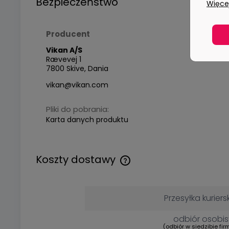
Bezpieczeństwo
Więcej
Producent
Vikan A/S
Rævevej 1
7800 Skive, Dania
vikan@vikan.com
Pliki do pobrania:
Karta danych produktu
Koszty dostawy
Przesyłka kuriers
odbiór osobis
(odbiór w siedzibie fir