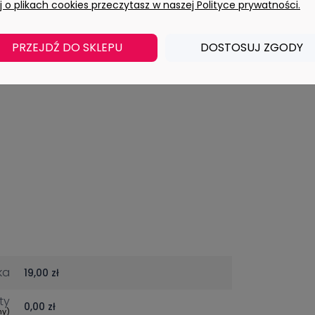
 o plikach cookies przeczytasz w naszej Polityce prywatności.
PRZEJDŹ DO SKLEPU
DOSTOSUJ ZGODY
ka
19,00 zł
ty
0,00 zł
my)