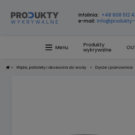
Infolinia:
+48 608 512 4
e-mail:
info@produkty-
Produkty
Menu
OU
wykrywalne
»
Węże, pistolety i akcesoria do wody
»
Dysze i pianownice