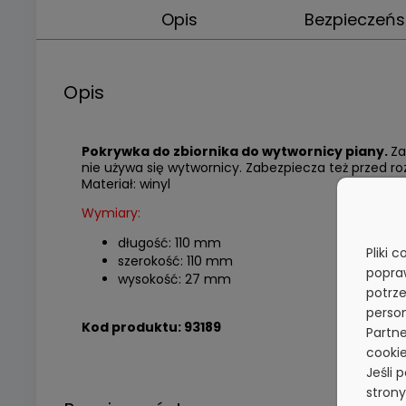
Opis
Bezpieczeń
Opis
Pokrywka do zbiornika do wytwornicy piany.
Za
nie używa się wytwornicy. Zabezpiecza też przed ro
Materiał: winyl
Wymiary:
długość: 110 mm
Pliki 
szerokość: 110 mm
popra
wysokość: 27 mm
potrze
person
Kod produktu: 93189
Partne
cookie
Jeśli 
stron