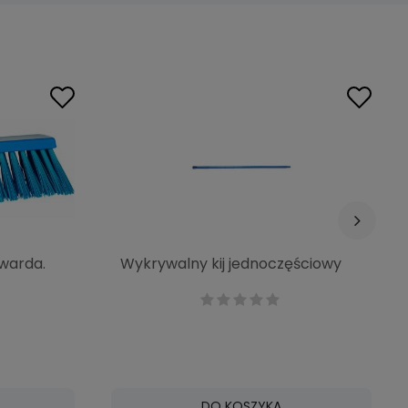
warda.
Wykrywalny kij jednoczęściowy
1500x32mm 77904
DO KOSZYKA