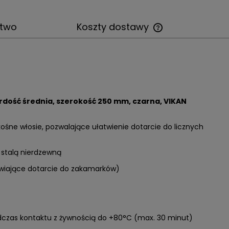
stwo
Koszty dostawy
rdość średnia, szerokość 250 mm, czarna, VIKAN
śne włosie, pozwalające ułatwienie dotarcie do licznych
a stalą nierdzewną
atwiające dotarcie do zakamarków)
dczas kontaktu z żywnością do +80°C (max. 30 minut)