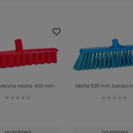
ieniczna miotła. 400 mm.
Miotła 530 mm. bardzo t
 czerwona | VIKAN 31734
niebieska| VIKAN 29203
DO KOSZYKA
DO KOSZYKA