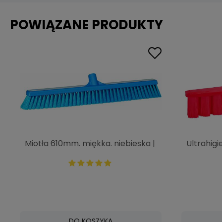
POWIĄZANE PRODUKTY
Miotła 610mm. miękka. niebieska |
Ultrahig
VIKAN 31993
średnia.
DO KOSZYKA