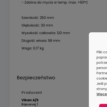
- Zdatna do mycia w temp. max. +93°C
Szerokość: 250 mm
Głębokość: 30 mm
Wysokość całkowita: 120 mm
Długość włosia: 58 mm
Waga: 0,17 kg
Pliki 
popra
potrze
person
Partne
Bezpieczeństwo
cookie
Jeśli 
stron
Producent
Więcej
Vikan A/S
Rævevej 1