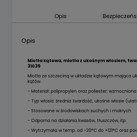
Opis
Bezpieczeń
Opis
Miotła kątowa, miotła z ukośnym włosiem, twa
31039
Miotła ze szczeciną w układzie kątowym mająca uko
kątów.
- Materiał: polipropylen oraz poliester; wzmocnion
- Typ włosia: średnia twardość, ukośne włosie (uł
- Stosowane w środowiskach suchych i mokrych
- Odporna na działania kwasów, tłuszczów, itp.
- Wytrzymała w temp. od -20°C do +121°C oraz po