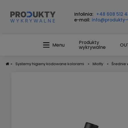
Infolinia:
+48 608 512 4
e-mail:
info@produkty-
Produkty
Menu
OU
wykrywalne
»
Systemy higieny kodowane kolorami
»
Miotły
»
Średnie 