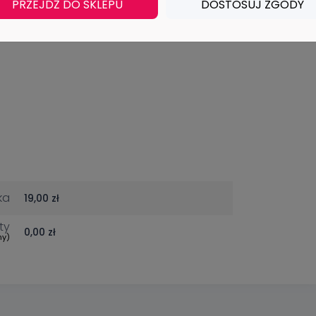
PRZEJDŹ DO SKLEPU
DOSTOSUJ ZGODY
ka
19,00 zł
ty
0,00 zł
my)