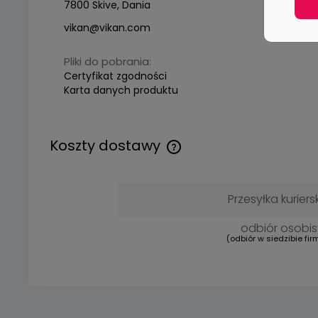
7800 Skive, Dania
vikan@vikan.com
Pliki do pobrania:
Certyfikat zgodności
Karta danych produktu
Koszty dostawy
Przesyłka kuriers
odbiór osobis
(odbiór w siedzibie fir