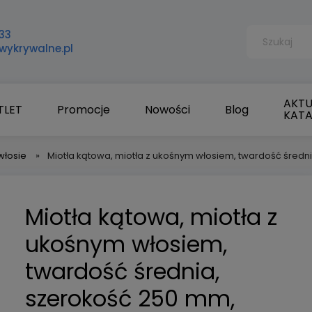
33
wykrywalne.pl
AKTU
TLET
Promocje
Nowości
Blog
KAT
włosie
»
Miotła kątowa, miotła z ukośnym włosiem, twardość średn
Miotła kątowa, miotła z
ukośnym włosiem,
twardość średnia,
szerokość 250 mm,