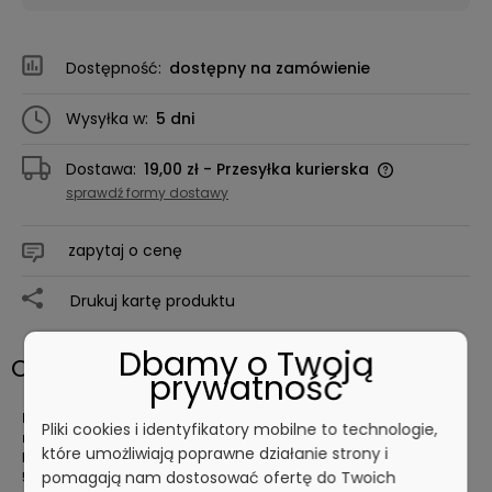
Dostępność:
dostępny na zamówienie
Wysyłka w:
5 dni
Dostawa:
19,00 zł
- Przesyłka kurierska
sprawdź formy dostawy
zapytaj o cenę
Drukuj kartę produktu
Dbamy o Twoją
Opis
prywatność
Dyspenser nierdzewny na 3 opakowania rękawic - pręt 5
Pliki cookies i identyfikatory mobilne to technologie,
mm.
które umożliwiają poprawne działanie strony i
Dyspenser wykonany jest w całości z drutu stali nierdzewnej Ø
5 mm.
pomagają nam dostosować ofertę do Twoich