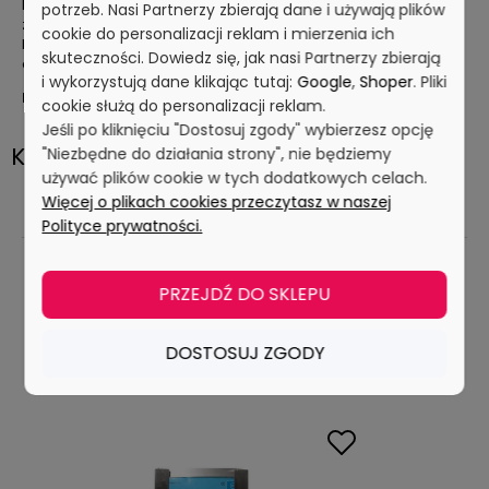
Podajnik posiada blaszkę z otworami umożliwiającymi
potrzeb. Nasi Partnerzy zbierają dane i używają plików
zawieszenie na ścianie.
cookie do personalizacji reklam i mierzenia ich
Dostępne są również podajniki na 1 opakowanie lub 2
skuteczności. Dowiedz się, jak nasi Partnerzy zbierają
opakowania rękawic.
i wykorzystują dane klikając tutaj:
Google
,
Shoper
. Pliki
Kod produktu:
P2660
cookie służą do personalizacji reklam.
Jeśli po kliknięciu "Dostosuj zgody" wybierzesz opcję
Koszty dostawy
"Niezbędne do działania strony", nie będziemy
używać plików cookie w tych dodatkowych celach.
Więcej o plikach cookies przeczytasz w naszej
Przesyłka kurierska
19,00 zł
Polityce prywatności.
odbiór osobisty
(odbiór w siedzibie firmy)
0,00 zł
PRZEJDŹ DO SKLEPU
POWIĄZANE PRODUKTY
DOSTOSUJ ZGODY