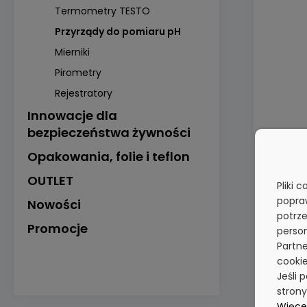
Termometry TESTO
Przyrządy do pomiaru pH
Mierniki
Pirometry
Rejestratory
Innowacje dla
bezpieczeństwa żywności
Opakowania, folie i teflon
OUTLET
Pliki 
popra
Nowości
potrze
Promocje
person
Partne
cookie
Jeśli 
stron
Więcej