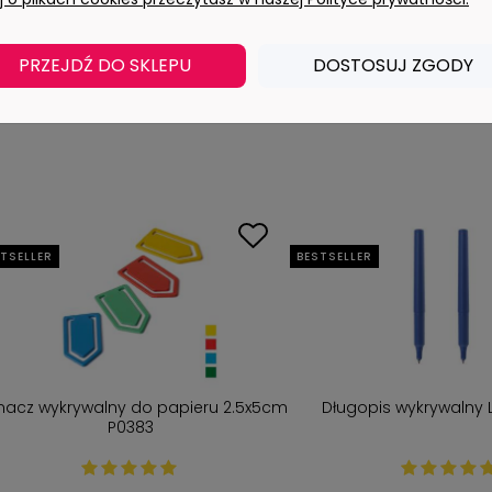
10 dni
Wysyłka w:
PRZEJDŹ DO SKLEPU
DOSTOSUJ ZGODY
TSELLER
BESTSELLER
nacz wykrywalny do papieru 2.5x5cm
Długopis wykrywalny 
P0383