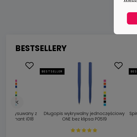
BESTSELLERY
BESTSELLER
BES
gopis wysuwany z
Długopis wykrywalny jednoczęściowy
Spi
t Elephant i018
ONE bez klipsa P0519