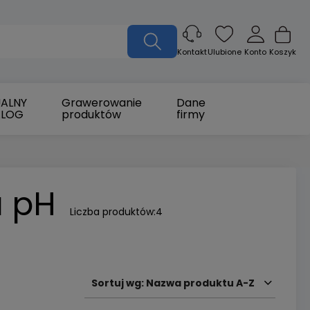
Ulubione
Konto
Koszyk
Kontakt
ALNY
Grawerowanie
Dane
ALOG
produktów
firmy
u pH
Liczba produktów:
4
Sortuj wg:
Nazwa produktu A-Z