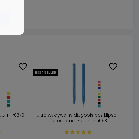
BESTSELLER
LIGHT P0379
Ultra wykrywalny długopis bez klipsa -
Detectamet Elephant i093