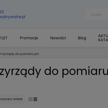
33
wykrywalne.pl
AKTU
TLET
Promocje
Nowości
Blog
KAT
Przyrządy do pomiaru pH
rzyrządy do pomiar
Rozszerz widok