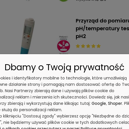
Przyrząd do pomiar
pH/temperatury tes
pH2
dostępny na z
Dostępność:
Dbamy o Twoją prywatność
10 dni
Wysyłka w:
cookies i identyfikatory mobilne to technologie, które umożliwiają
wne działanie strony i pomagają nam dostosować ofertę do Tw
Przyrząd do pomiar
b. Nasi Partnerzy zbierają dane i używają plików cookie do
pH/temperatury tes
alizacji reklam i mierzenia ich skuteczności. Dowiedz się, jak nasi
pH3
rzy zbierają i wykorzystują dane klikając tutaj:
Google
,
Shoper
. Pli
 służą do personalizacji reklam.
po kliknięciu "Dostosuj zgody" wybierzesz opcję "Niezbędne do dzi
y", nie będziemy używać plików cookie w tych dodatkowych cela
dostępny na z
Dostępność:
 o plikach cookies przeczytasz w naszej Polityce prywatności.