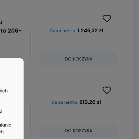
u
to 206-
1 246,32 zł
Cena netto:
DO KOSZYKA
amówienie
oich
u
to 206-
610,20 zł
Cena netto:
ki
ałania
DO KOSZYKA
ch.
amówienie