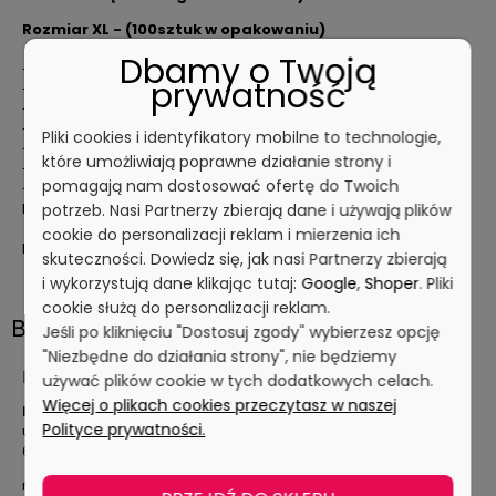
Rozmiar XL - (100sztuk w opakowaniu)
Dbamy o Twoją
- rękawice zgodne do kontaktu z żywnością
prywatność
- nitrylowe
- bezpudrowe
- kolor: czarny
Pliki cookies i identyfikatory mobilne to technologie,
- mankiet: równomiernie rolowany
które umożliwiają poprawne działanie strony i
- kształt: uniwersalny
pomagają nam dostosować ofertę do Twoich
- zaklasyfikowane jako Środek Ochrony Indywidualnej
kategorii I
potrzeb. Nasi Partnerzy zbierają dane i używają plików
cookie do personalizacji reklam i mierzenia ich
Ilość w opakowaniu jednostkowym:
100 sztuk
skuteczności. Dowiedz się, jak nasi Partnerzy zbierają
i wykorzystują dane klikając tutaj:
Google
,
Shoper
. Pliki
cookie służą do personalizacji reklam.
Bezpieczeństwo
Jeśli po kliknięciu "Dostosuj zgody" wybierzesz opcję
"Niezbędne do działania strony", nie będziemy
Producent
używać plików cookie w tych dodatkowych celach.
Więcej o plikach cookies przeczytasz w naszej
Medasept S.A.
Polityce prywatności.
ul. Bałtycka 6
61-013 Poznań, Polska
medasept@medasept.pl