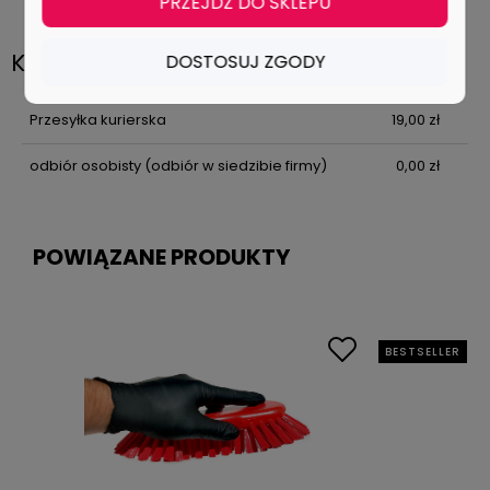
PRZEJDŹ DO SKLEPU
Koszty dostawy
DOSTOSUJ ZGODY
Przesyłka kurierska
19,00 zł
odbiór osobisty
(odbiór w siedzibie firmy)
0,00 zł
POWIĄZANE PRODUKTY
BESTSELLER