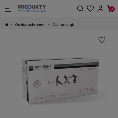
»
Odzież ochronna
»
Ochrona rąk