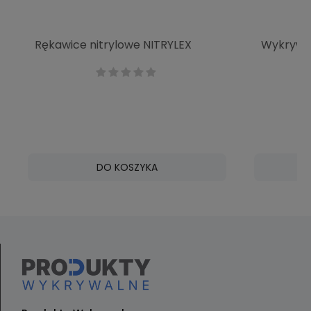
Rękawice nitrylowe NITRYLEX
Wykrywal
BLACK 100 szt.
do uszu 
Detecta
DO KOSZYKA